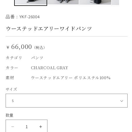
ア
(2
(1)
を
品番：YKF-26004
開
く
ウーステッドエアリーワイドパンツ
66,000
￥
（税込）
カテゴリ
パンツ
カラー
CHARCOAL GRAY
素材
ウーステッドエアリー ポリエステル100%
サイズ
数量
数
量
ウ
ウ