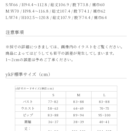
を
を
S:W66 / H94.4～112.8 / 総丈106.9 / 股下73.8 / 裾巾60
減
増
M:W70 / H98.4～116.8 / 総丈107.4 / 股下74.1 / 裾巾62
ら
や
L:W74 / H102.5～120.8 / 総丈107.9 / 股下74.4 / 裾巾64
す
す
注意事項
※採寸の詳細につきましては、画像内のイラストをご覧ください。
商品によってはどうしても若干の誤差が発生してしまいます。
1～2cmの誤差は予めご了承ください。
ykF標準サイズ（cm）
ykFのヌードサイズ(単位:cm)
S
M
L
バスト
77~82
83~88
83~88
ウエスト
58~63
64~69
70~75
ピップ
83~88
89~94
95~100
肩幅
36~37
38~39
40~41
丈：