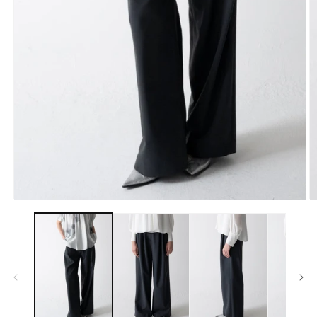
モ
ー
ダ
ル
で
メ
デ
ィ