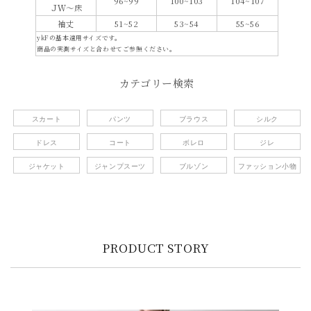
96~99
100~103
104~107
ＪＷ～床
袖丈
51~52
53~54
55~56
ykFの基本適用サイズです。
商品の実測サイズと合わせてご参照ください。
カテゴリー検索
スカート
パンツ
ブラウス
シルク
ドレス
コート
ボレロ
ジレ
ジャケット
ジャンプスーツ
ブルゾン
ファッション小物
PRODUCT STORY