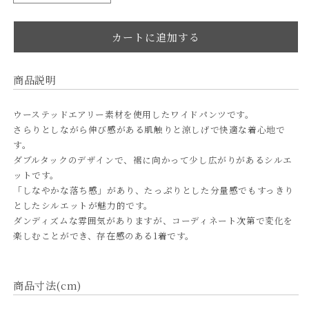
ー
ー
ス
ス
カートに追加する
テ
テ
ッ
ッ
ド
ド
商品説明
エ
エ
ア
ア
ウーステッドエアリー素材を使用したワイドパンツです。
リ
リ
さらりとしながら伸び感がある肌触りと涼しげで快適な着心地で
ー
ー
す。
ダブルタックのデザインで、裾に向かって少し広がりがあるシルエ
ワ
ワ
ットです。
イ
イ
「しなやかな落ち感」があり、たっぷりとした分量感でもすっきり
ド
ド
としたシルエットが魅力的です。
パ
パ
ダンディズムな雰囲気がありますが、コーディネート次第で変化を
ン
ン
楽しむことができ、存在感のある1着です。
ツ
ツ
の
の
数
数
商品寸法(cm)
量
量