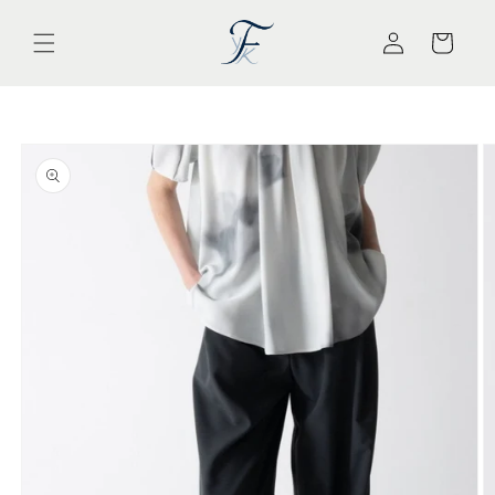
コンテ
カ
ンツに
ー
進む
ロ
ト
グ
イ
商品情
ン
報にス
キップ